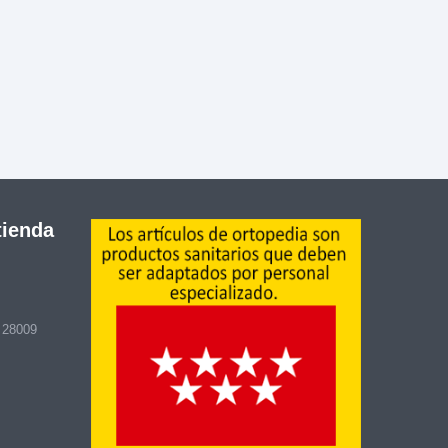
tienda
- 28009