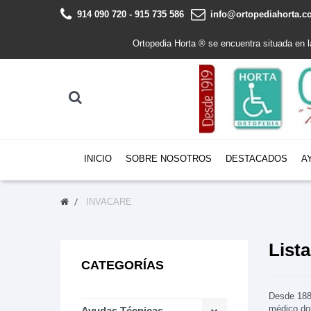
914 090 720 - 915 735 586
info@ortopediahorta.
Ortopedia Horta ® se encuentra situada en 
INICIO
SOBRE NOSOTROS
DESTACADOS
A
INVACARE
List
CATEGORÍAS
Desde 1885
médico dom
Ayudas Técnicas