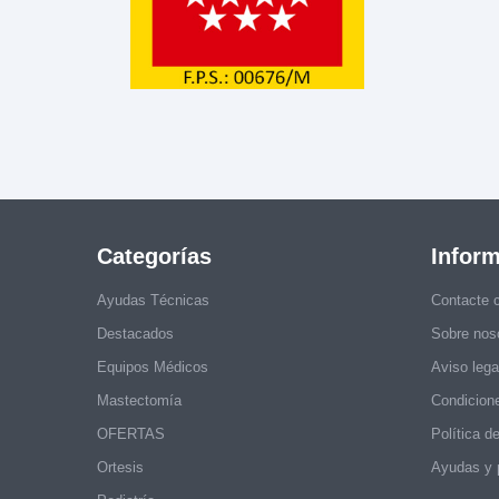
Categorías
Infor
Ayudas Técnicas
Contacte 
Destacados
Sobre nos
Equipos Médicos
Aviso lega
Mastectomía
Condicion
OFERTAS
Política d
Ortesis
Ayudas y 