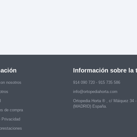
mación
Información sobre la 
con nosotros
914 090 720 - 915 735 586
otros
info@ortopediahorta.com
l
Ortopedia Horta ® , c/ Máiquez 34 
(MADRID) España.
es de compra
e Privacidad
prestaciones