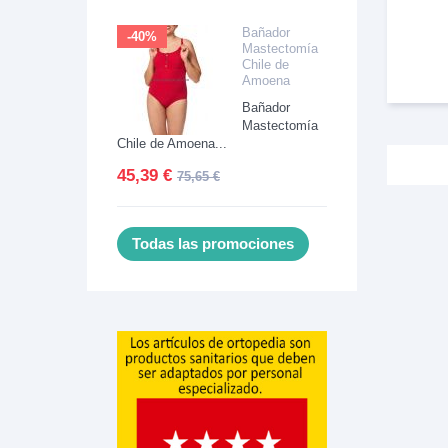
Bañador
-40%
Mastectomía
Chile de
Amoena
Bañador
Mastectomía
Chile de Amoena...
45,39 €
75,65 €
Todas las promociones