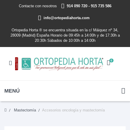
Contacte con nosotros
914 090 720 - 915 735 586
info@ortopediahorta.com
Ortopedia Horta ® se encuentra situada en la c/ Máiquez nº 34,
28009 (Madrid) España Horario de 09:45h a 14:00h y de 17:30h a
20:30h Sábados de 10:00h a 14:00h
0
MENÚ
Mastectomía
Accesorios oncología y mastectomía