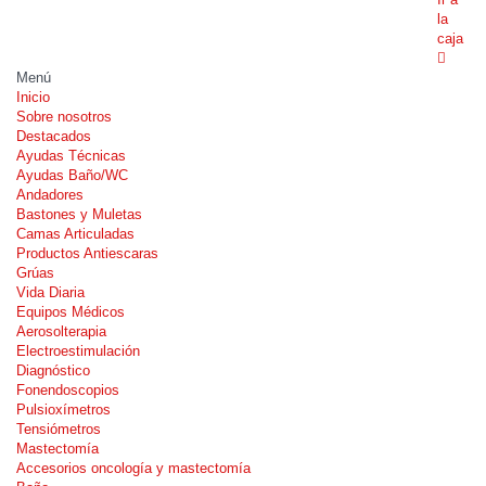
la
caja
Menú
Inicio
Sobre nosotros
Destacados
Ayudas Técnicas
Ayudas Baño/WC
Andadores
Bastones y Muletas
Camas Articuladas
Productos Antiescaras
Grúas
Vida Diaria
Equipos Médicos
Aerosolterapia
Electroestimulación
Diagnóstico
Fonendoscopios
Pulsioxímetros
Tensiómetros
Mastectomía
Accesorios oncología y mastectomía