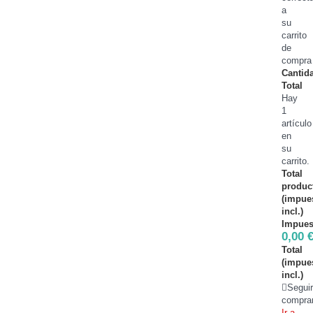
a
su
carrito
de
compra
Cantid
Total
Hay
1
artículo
en
su
carrito.
Total
produc
(impue
incl.)
Impues
0,00 
Total
(impue
incl.)
Segui
compra
Ir a