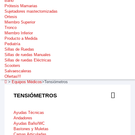
Baño
Prótesis Mamarias
Sujetadores mastectomizadas
Ortesis
Miembro Superior
Tronco
Miembro Inferior
Producto a Medida
Pediatría
Sillas de Ruedas
Sillas de ruedas Manuales
Sillas de ruedas Eléctricas
Scooters
Salvaescaleras
Ofertas!!!
>
Equipos Médicos
>
Tensiómetros
TENSIÓMETROS
Ayudas Técnicas
Andadores
Ayudas Baño/WC
Bastones y Muletas
Camas Articuladas