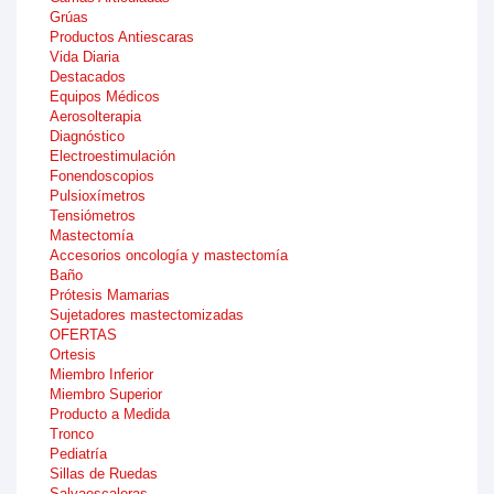
Grúas
Productos Antiescaras
Vida Diaria
Destacados
Equipos Médicos
Aerosolterapia
Diagnóstico
Electroestimulación
Fonendoscopios
Pulsioxímetros
Tensiómetros
Mastectomía
Accesorios oncología y mastectomía
Baño
Prótesis Mamarias
Sujetadores mastectomizadas
OFERTAS
Ortesis
Miembro Inferior
Miembro Superior
Producto a Medida
Tronco
Pediatría
Sillas de Ruedas
Salvaescaleras