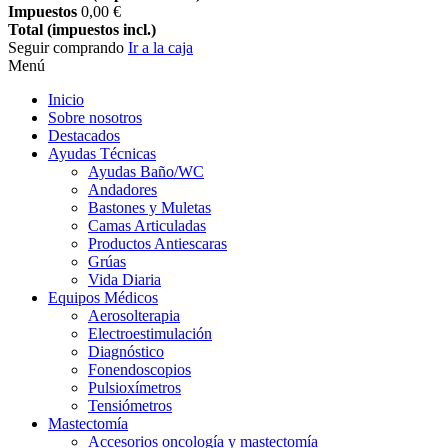
Impuestos
0,00 €
Total (impuestos incl.)
Seguir comprando
Ir a la caja
Menú
Inicio
Sobre nosotros
Destacados
Ayudas Técnicas
Ayudas Baño/WC
Andadores
Bastones y Muletas
Camas Articuladas
Productos Antiescaras
Grúas
Vida Diaria
Equipos Médicos
Aerosolterapia
Electroestimulación
Diagnóstico
Fonendoscopios
Pulsioxímetros
Tensiómetros
Mastectomía
Accesorios oncología y mastectomía