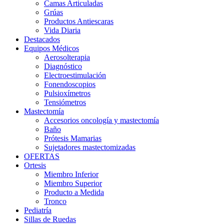
Camas Articuladas
Grúas
Productos Antiescaras
Vida Diaria
Destacados
Equipos Médicos
Aerosolterapia
Diagnóstico
Electroestimulación
Fonendoscopios
Pulsioxímetros
Tensiómetros
Mastectomía
Accesorios oncología y mastectomía
Baño
Prótesis Mamarias
Sujetadores mastectomizadas
OFERTAS
Ortesis
Miembro Inferior
Miembro Superior
Producto a Medida
Tronco
Pediatría
Sillas de Ruedas