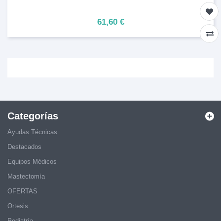
61,60 €
Categorías
Ayudas Técnicas
Destacados
Equipos Médicos
Mastectomía
OFERTAS
Ortesis
Pediatría