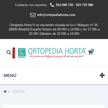
Contacte con nosotros
914 090 720 - 915 735 586
info@ortopediahorta.com
Ortopedia Horta ® se encuentra situada en la c/ Máiquez nº 34,
28009 (Madrid) España Horario de 09:45h a 14:00h y de 17:30h a
20:30h Sábados de 10:00h a 14:00h
0
MENÚ
ENOVIS