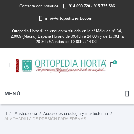
Contacte con nosotros
914 090 720 - 915 735 586
info@ortopediahorta.com
Ortopedia Horta ® se encuentra situada en la c/ Máiquez nº 34,
28009 (Madrid) España Horario de 09:45h a 14:00h y de 17:30h a
20:30h Sábados de 10:00h a 14:00h
0
MENÚ
Mastectomía
Accesorios oncología y mastectomía
ALMOHADILLA DE PRESIÓN PARA EDEMAS