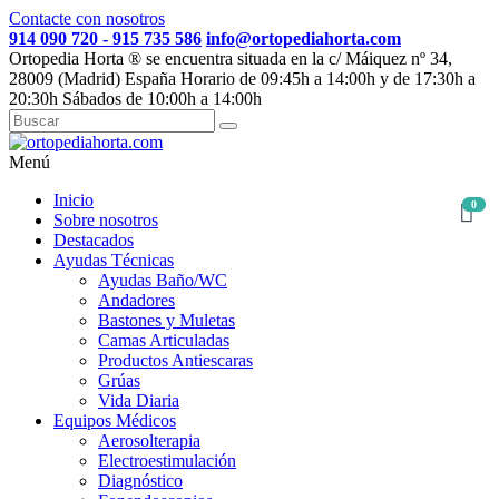
Contacte con nosotros
914 090 720 - 915 735 586
info@ortopediahorta.com
Ortopedia Horta ® se encuentra situada en la c/ Máiquez nº 34,
28009 (Madrid) España Horario de 09:45h a 14:00h y de 17:30h a
20:30h Sábados de 10:00h a 14:00h
Menú
Inicio
0
Sobre nosotros
Destacados
Ayudas Técnicas
Ayudas Baño/WC
Andadores
Bastones y Muletas
Camas Articuladas
Productos Antiescaras
Grúas
Vida Diaria
Equipos Médicos
Aerosolterapia
Electroestimulación
Diagnóstico