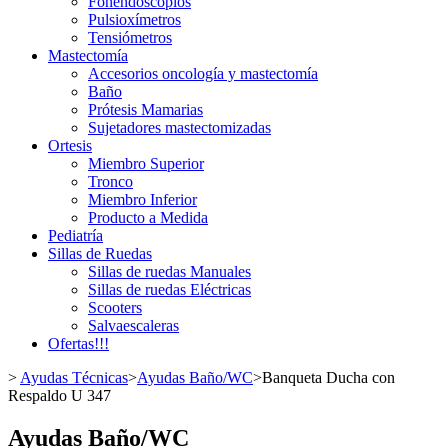
Fonendoscopios
Pulsioxímetros
Tensiómetros
Mastectomía
Accesorios oncología y mastectomía
Baño
Prótesis Mamarias
Sujetadores mastectomizadas
Ortesis
Miembro Superior
Tronco
Miembro Inferior
Producto a Medida
Pediatría
Sillas de Ruedas
Sillas de ruedas Manuales
Sillas de ruedas Eléctricas
Scooters
Salvaescaleras
Ofertas!!!
>
Ayudas Técnicas
>
Ayudas Baño/WC
>
Banqueta Ducha con
Respaldo U 347
Ayudas Baño/WC