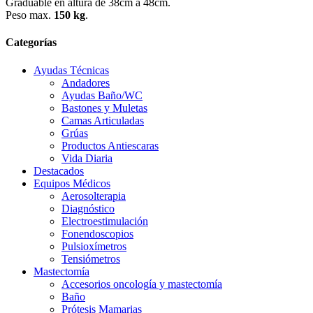
Graduable en altura de 38cm a 48cm.
Peso max.
150 kg
.
Categorías
Ayudas Técnicas
Andadores
Ayudas Baño/WC
Bastones y Muletas
Camas Articuladas
Grúas
Productos Antiescaras
Vida Diaria
Destacados
Equipos Médicos
Aerosolterapia
Diagnóstico
Electroestimulación
Fonendoscopios
Pulsioxímetros
Tensiómetros
Mastectomía
Accesorios oncología y mastectomía
Baño
Prótesis Mamarias