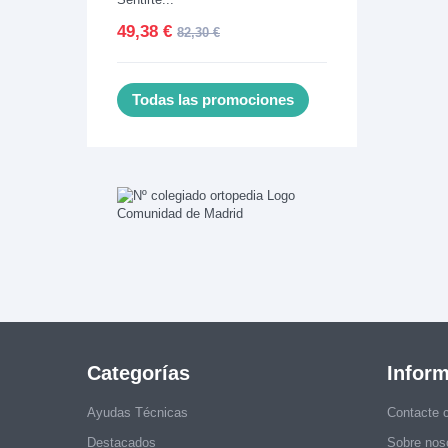
49,38 €
82,30 €
Todas las promociones
Categorías
Infor
Ayudas Técnicas
Contacte 
Destacados
Sobre nos