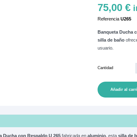
75,00 €
i
Referencia
U265
Banqueta Ducha c
silla de baño
ofrece
usuario.
Cantidad
Añadir al carr
a Ducha con Respaldo U 265
fabricada en
aluminio,
esta
silla de 