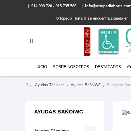
914 090 720 - 915 735 586
info@ortopediahorta.co
Ortopedia Horta ® se encuentra situada en 
INICIO
SOBRE NOSOTROS
DESTACADOS
A
Ayudas Técnicas
Ayudas Baño/WC
Banqueta Duc
AYUDAS BAÑO/WC
Ayudas Técnicas