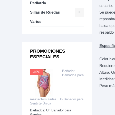
Pediatría
usuario.
Se puede 
Sillas de Ruedas
reposabra
Varios
balsa que
respaldo 
Especifi
PROMOCIONES
ESPECIALES
Color bla
Requiere
Bañador
Altura: 
-40%
Barbados para
Medidas:
Peso má
mastectomizadas. Un Bañador para
Sentirte Única
Barbados: Un Bañador para
Sentirte...