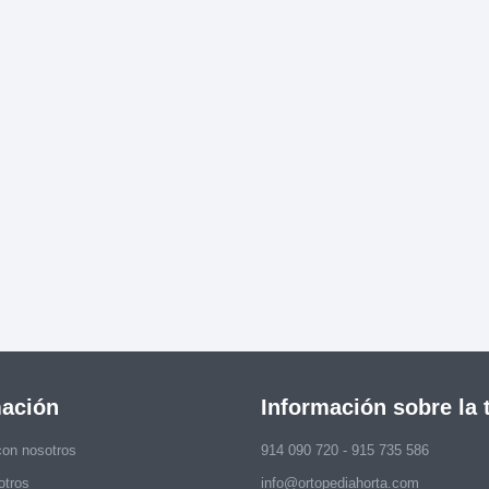
mación
Información sobre la 
con nosotros
914 090 720 - 915 735 586
otros
info@ortopediahorta.com