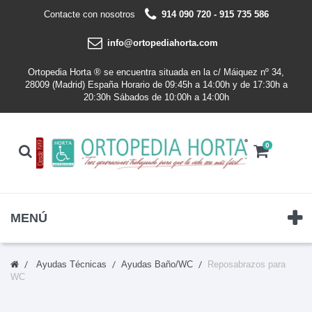
Contacte con nosotros
914 090 720 - 915 735 586
info@ortopediahorta.com
Ortopedia Horta ® se encuentra situada en la c/ Máiquez nº 34,
28009 (Madrid) España Horario de 09:45h a 14:00h y de 17:30h a
20:30h Sábados de 10:00h a 14:00h
0
MENÚ
Ayudas Técnicas
Ayudas Baño/WC
Reposabrazos para
WC