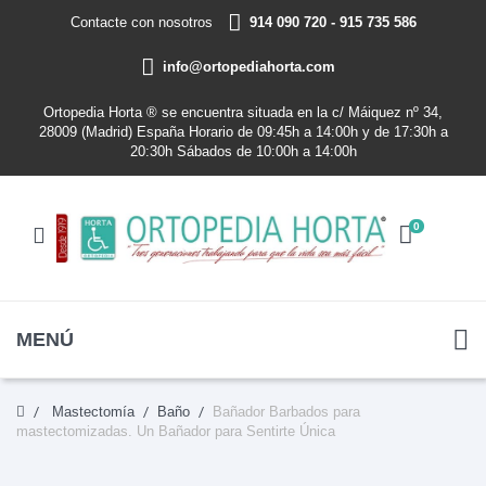
Contacte con nosotros
914 090 720 - 915 735 586
info@ortopediahorta.com
Ortopedia Horta ® se encuentra situada en la c/ Máiquez nº 34,
28009 (Madrid) España Horario de 09:45h a 14:00h y de 17:30h a
20:30h Sábados de 10:00h a 14:00h
0
MENÚ
Mastectomía
Baño
Bañador Barbados para
mastectomizadas. Un Bañador para Sentirte Única