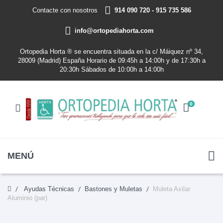
Contacte con nosotros
914 090 720 - 915 735 586
info@ortopediahorta.com
Ortopedia Horta ® se encuentra situada en la c/ Máiquez nº 34,
28009 (Madrid) España Horario de 09:45h a 14:00h y de 17:30h a
20:30h Sábados de 10:00h a 14:00h
0
MENÚ
Ayudas Técnicas
Bastones y Muletas
Muleta Axilar
Aluminio (par)