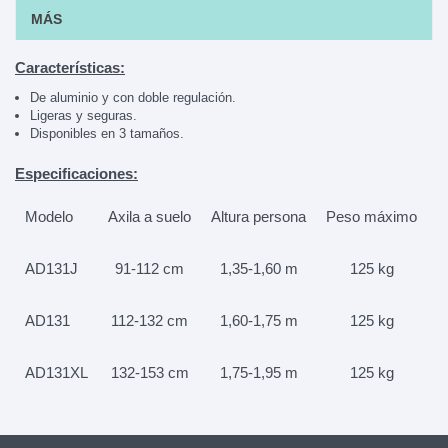
MÁS
Características:
De aluminio y con doble regulación.
Ligeras y seguras.
Disponibles en 3 tamaños.
Especificaciones:
Modelo
Axila a suelo
Altura persona
Peso máximo
AD131J
91-112 cm
1,35-1,60 m
125 kg
AD131
112-132 cm
1,60-1,75 m
125 kg
AD131XL
132-153 cm
1,75-1,95 m
125 kg