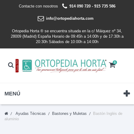
Contacte con nosotros
914 090 720 - 915 735 586
info@ortopediahorta.com
Ortopedia Horta ® se encuentra situada en la c/ Máiquez nº 34,
28009 (Madrid) España Horario de 09:45h a 14:00h y de 17:30h a
20:30h Sábados de 10:00h a 14:00h
0
MENÚ
Ayudas Técnicas
Bastones y Muletas
Bastón Inglés de
aluminio