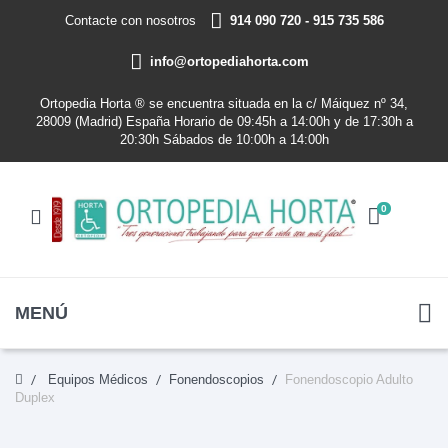
Contacte con nosotros
914 090 720 - 915 735 586
info@ortopediahorta.com
Ortopedia Horta ® se encuentra situada en la c/ Máiquez nº 34,
28009 (Madrid) España Horario de 09:45h a 14:00h y de 17:30h a
20:30h Sábados de 10:00h a 14:00h
0
MENÚ
Equipos Médicos
Fonendoscopios
Fonendoscopio Adulto
Duplex