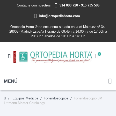
Contacte con nosotros
914 090 720 - 915 735 586
info@ortopediahorta.com
Ortopedia Horta ® se encuentra situada en la c/ Máiquez nº 34,
28009 (Madrid) España Horario de 09:45h a 14:00h y de 17:30h a
20:30h Sábados de 10:00h a 14:00h
0
MENÚ
Equipos Médicos
Fonendoscopios
Fonendoscopio 3M
Littmann Master Cardiology