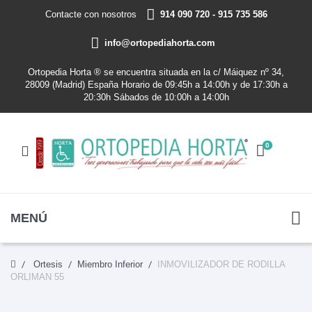
Contacte con nosotros
914 090 720 - 915 735 586
info@ortopediahorta.com
Ortopedia Horta ® se encuentra situada en la c/ Máiquez nº 34,
28009 (Madrid) España Horario de 09:45h a 14:00h y de 17:30h a
20:30h Sábados de 10:00h a 14:00h
0
MENÚ
Ortesis
Miembro Inferior
INMOVILIZADOR DE RODILLA
ORLIMAN 55