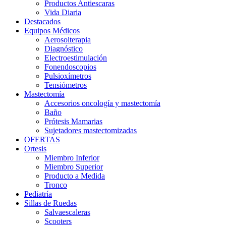
Productos Antiescaras
Vida Diaria
Destacados
Equipos Médicos
Aerosolterapia
Diagnóstico
Electroestimulación
Fonendoscopios
Pulsioxímetros
Tensiómetros
Mastectomía
Accesorios oncología y mastectomía
Baño
Prótesis Mamarias
Sujetadores mastectomizadas
OFERTAS
Ortesis
Miembro Inferior
Miembro Superior
Producto a Medida
Tronco
Pediatría
Sillas de Ruedas
Salvaescaleras
Scooters