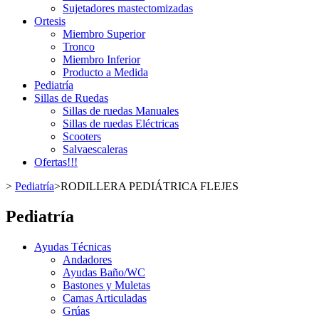
Sujetadores mastectomizadas
Ortesis
Miembro Superior
Tronco
Miembro Inferior
Producto a Medida
Pediatría
Sillas de Ruedas
Sillas de ruedas Manuales
Sillas de ruedas Eléctricas
Scooters
Salvaescaleras
Ofertas!!!
>
Pediatría
>
RODILLERA PEDIÁTRICA FLEJES
Pediatría
Ayudas Técnicas
Andadores
Ayudas Baño/WC
Bastones y Muletas
Camas Articuladas
Grúas