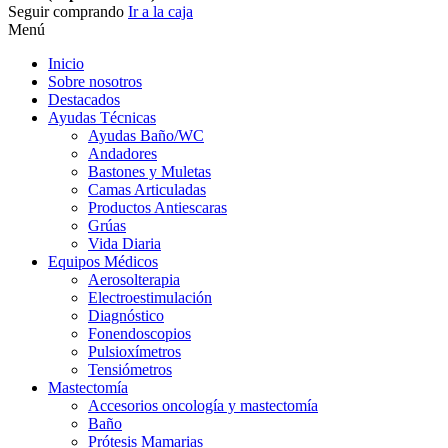
Seguir comprando
Ir a la caja
Menú
Inicio
Sobre nosotros
Destacados
Ayudas Técnicas
Ayudas Baño/WC
Andadores
Bastones y Muletas
Camas Articuladas
Productos Antiescaras
Grúas
Vida Diaria
Equipos Médicos
Aerosolterapia
Electroestimulación
Diagnóstico
Fonendoscopios
Pulsioxímetros
Tensiómetros
Mastectomía
Accesorios oncología y mastectomía
Baño
Prótesis Mamarias