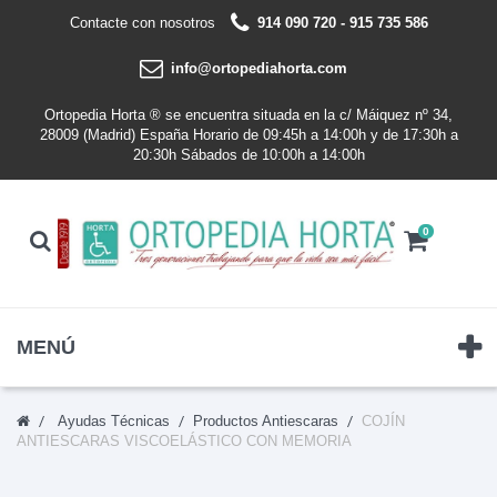
Contacte con nosotros
914 090 720 - 915 735 586
info@ortopediahorta.com
Ortopedia Horta ® se encuentra situada en la c/ Máiquez nº 34,
28009 (Madrid) España Horario de 09:45h a 14:00h y de 17:30h a
20:30h Sábados de 10:00h a 14:00h
0
MENÚ
Ayudas Técnicas
Productos Antiescaras
COJÍN
ANTIESCARAS VISCOELÁSTICO CON MEMORIA