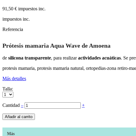
91,50 €
impuestos inc.
impuestos inc.
Referencia
Prótesis mamaria Aqua Wave de Amoena
de
silicona transparente
, para realizar
actividades acuáticas
. Se pre
protesis mamaria, protesis mamaria natural, ortopedias-zona retiro-ma
Más detalles
Talla:
Cantidad
‒
+
Añadir al carrito
Más