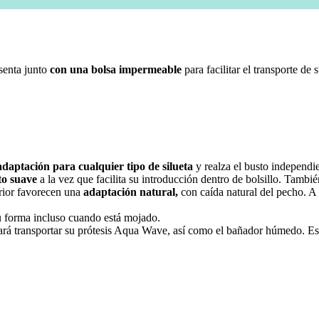
senta junto
con una bolsa impermeable
para facilitar el transporte d
adaptación para cualquier tipo de silueta
y realza el busto independie
to suave
a la vez que facilita su introducción dentro de bolsillo. Tambi
erior favorecen una
adaptación natural,
con caída natural del pecho. A
 forma incluso cuando está mojado.
itará transportar su prótesis Aqua Wave, así como el bañador húmedo. E