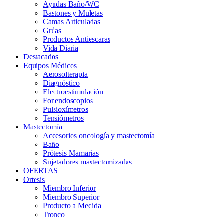
Ayudas Baño/WC
Bastones y Muletas
Camas Articuladas
Grúas
Productos Antiescaras
Vida Diaria
Destacados
Equipos Médicos
Aerosolterapia
Diagnóstico
Electroestimulación
Fonendoscopios
Pulsioxímetros
Tensiómetros
Mastectomía
Accesorios oncología y mastectomía
Baño
Prótesis Mamarias
Sujetadores mastectomizadas
OFERTAS
Ortesis
Miembro Inferior
Miembro Superior
Producto a Medida
Tronco