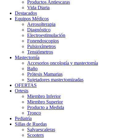
Productos Antiescaras
Vida Diaria
Destacados
Equipos Médicos
Aerosolterapia
Diagnóstico
Electroestimulación
Fonendoscopios
Pulsioxímetros
Tensiómetros
Mastectomía
Accesorios oncología y mastectomía
Baño
Prótesis Mamarias
Sujetadores mastectomizadas
OFERTAS
Ortesis
Miembro Inferior
Miembro Superior
Producto a Medida
Tronco
Pediatría
Sillas de Ruedas
Salvaescaleras
Scooters