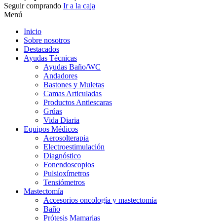
Seguir comprando
Ir a la caja
Menú
Inicio
Sobre nosotros
Destacados
Ayudas Técnicas
Ayudas Baño/WC
Andadores
Bastones y Muletas
Camas Articuladas
Productos Antiescaras
Grúas
Vida Diaria
Equipos Médicos
Aerosolterapia
Electroestimulación
Diagnóstico
Fonendoscopios
Pulsioxímetros
Tensiómetros
Mastectomía
Accesorios oncología y mastectomía
Baño
Prótesis Mamarias