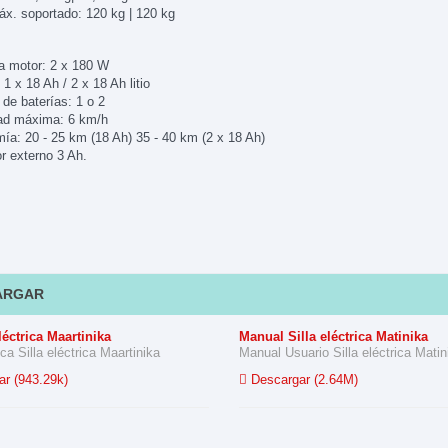
x. soportado: 120 kg | 120 kg
a motor: 2 x 180 W
 1 x 18 Ah / 2 x 18 Ah litio
de baterías: 1 o 2
ad máxima: 6 km/h
ía: 20 - 25 km (18 Ah) 35 - 40 km (2 x 18 Ah)
r externo 3 Ah.
ARGAR
léctrica Maartinika
Manual Silla eléctrica Matinika
ca Silla eléctrica Maartinika
Manual Usuario Silla eléctrica Matin
r (943.29k)
Descargar (2.64M)