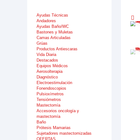
Ayudas Técnicas
Andadores
Ayudas Baño/WC
Bastones y Muletas
Camas Articuladas
Grúas
Productos Antiescaras
Vida Diaria
Destacados
Equipos Médicos
Aerosolterapia
Diagnóstico
Electroestimulación
Fonendoscopios
Pulsioxímetros
Tensiómetros
Mastectomía
Accesorios oncología y
mastectomía
Baño
Prótesis Mamarias
Sujetadores mastectomizadas
OFERTAS