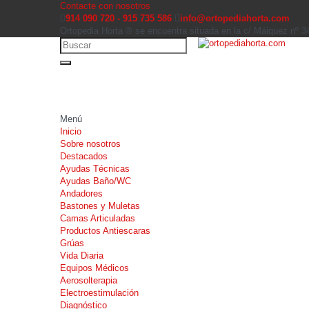
Contacte con nosotros
914 090 720 - 915 735 586
info@ortopediahorta.com
Ortopedia Horta ® se encuentra situada en la c/ Máiquez nº 
Menú
Inicio
Sobre nosotros
Destacados
Ayudas Técnicas
Ayudas Baño/WC
Andadores
Bastones y Muletas
Camas Articuladas
Productos Antiescaras
Grúas
Vida Diaria
Equipos Médicos
Aerosolterapia
Electroestimulación
Diagnóstico