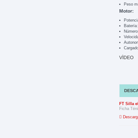
Peso má
Motor:
Potenci
Batería:
Número 
Velocid
Autonom
Cargado
VÌDEO
DESC
FT Silla e
Ficha Téni
Descarga