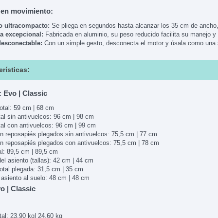
 en movimiento:
o ultracompacto:
Se pliega en segundos hasta alcanzar los 35 cm de ancho
a excepcional:
Fabricada en aluminio,
su peso reducido facilita su manejo y 
desconectable:
Con un simple gesto,
desconecta el motor y úsala como una s
erísticas:
 Evo | Classic
otal: 59 cm | 68 cm
tal sin antivuelcos: 96 cm | 98 cm
otal con antivuelcos: 96 cm | 99 cm
on reposapiés plegados sin antivuelcos: 75,5 cm | 77 cm
on reposapiés plegados con antivuelcos: 75,5 cm | 78 cm
al: 89,5 cm | 89,5 cm
el asiento (tallas): 42 cm | 44 cm
otal plegada: 31,5 cm | 35 cm
 asiento al suelo: 48 cm | 48 cm
o | Classic
tal: 23,90 kg| 24,60 kg