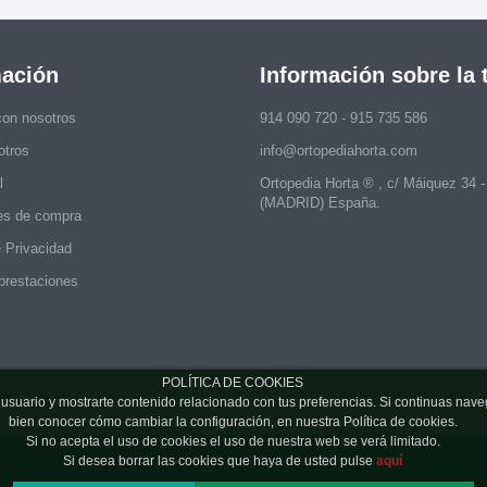
mación
Información sobre la 
con nosotros
914 090 720 - 915 735 586
otros
info@ortopediahorta.com
l
Ortopedia Horta ® , c/ Máiquez 34 
(MADRID) España.
es de compra
e Privacidad
prestaciones
POLÍTICA DE COOKIES
de usuario y mostrarte contenido relacionado con tus preferencias. Si continuas 
bien conocer cómo cambiar la configuración, en nuestra Política de cookies.
Si no acepta el uso de cookies el uso de nuestra web se verá limitado.
Si desea borrar las cookies que haya de usted pulse
aquí