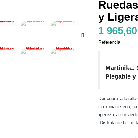
Ruedas 
y Liger
1 965,60
Referencia
Martinika:
S
Plegable y
Descubre la
la sill
combina diseño,
fun
ligereza la convier
¡Disfruta de la libe