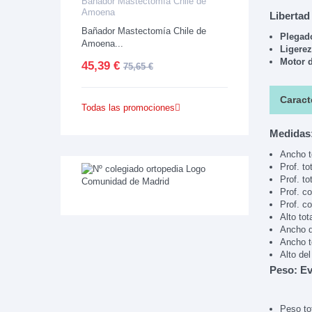
Bañador Mastectomía Chile de
Amoena
Libertad
Bañador Mastectomía Chile de
Plegad
Amoena...
Ligerez
Motor 
45,39 €
75,65 €
Caract
Todas las promociones
Medidas:
Ancho t
Prof. to
Prof. t
Prof. c
Prof. c
Alto tot
Ancho d
Ancho t
Alto del
Peso: Ev
Peso to