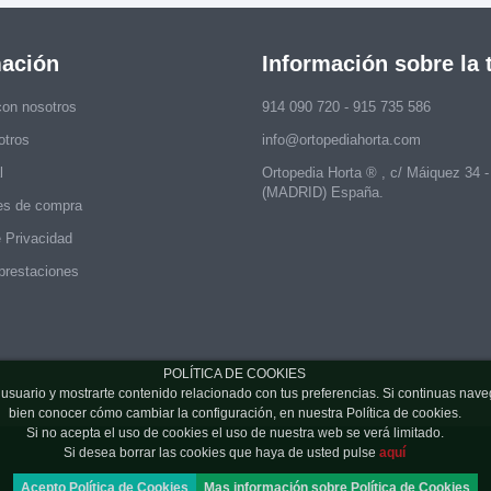
mación
Información sobre la 
con nosotros
914 090 720 - 915 735 586
otros
info@ortopediahorta.com
l
Ortopedia Horta ® , c/ Máiquez 34 
(MADRID) España.
es de compra
e Privacidad
prestaciones
POLÍTICA DE COOKIES
de usuario y mostrarte contenido relacionado con tus preferencias. Si continuas 
bien conocer cómo cambiar la configuración, en nuestra Política de cookies.
Si no acepta el uso de cookies el uso de nuestra web se verá limitado.
Si desea borrar las cookies que haya de usted pulse
aquí
Acepto Política de Cookies
Mas información sobre Política de Cookies