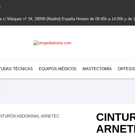
m
la c/ Máiquez nº 34, 28009 (Madrid) España Horario de 09:45h a 14:00h y de
YUDAS TÉCNICAS
EQUIPOS MÉDICOS
MASTECTOMÍA
ORTESI
C
CINTU
ARNET