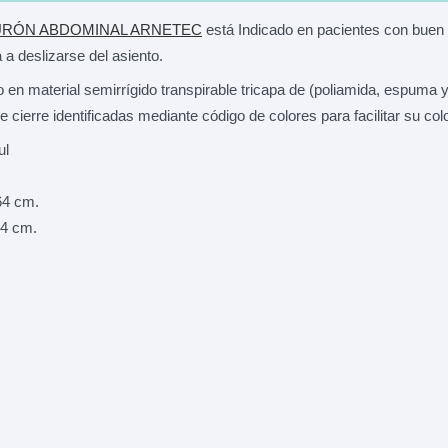
TURÓN ABDOMINAL ARNETEC
está Indicado en pacientes con buen c
 a deslizarse del asiento.
 en material semirrígido transpirable tricapa de (poliamida, espuma y
de cierre identificadas mediante código de colores para facilitar su col
ul
64 cm.
74 cm.