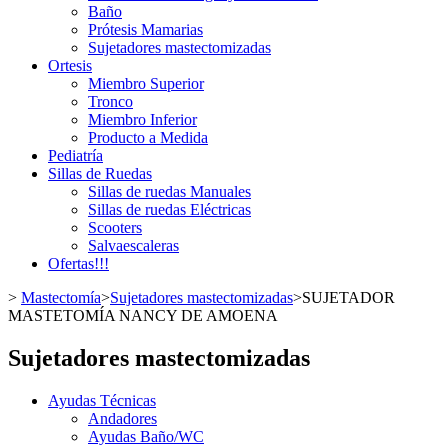
Baño
Prótesis Mamarias
Sujetadores mastectomizadas
Ortesis
Miembro Superior
Tronco
Miembro Inferior
Producto a Medida
Pediatría
Sillas de Ruedas
Sillas de ruedas Manuales
Sillas de ruedas Eléctricas
Scooters
Salvaescaleras
Ofertas!!!
>
Mastectomía
>
Sujetadores mastectomizadas
>
SUJETADOR
MASTETOMÍA NANCY DE AMOENA
Sujetadores mastectomizadas
Ayudas Técnicas
Andadores
Ayudas Baño/WC