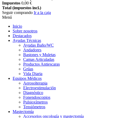
Impuestos
0,00 €
Total (impuestos incl.)
Seguir comprando
Ir a la caja
Menú
Inicio
Sobre nosotros
Destacados
Ayudas Técnicas
Ayudas Baño/WC
Andadores
Bastones y Muletas
Camas Articuladas
Productos Antiescaras
Grúas
Vida Diaria
Equipos Médicos
Aerosolterapia
Electroestimulación
Diagnóstico
Fonendoscopios
Pulsioxímetros
Tensiómetros
Mastectomía
Accesorios oncología y mastectomía