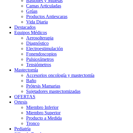
Bastones y Muletas
Camas Articuladas
Grúas
Productos Antiescaras
Vida Diaria
Destacados
Equipos Médicos
Aerosolterapia
Diagnóstico
Electroestimulación
Fonendoscopios
Pulsioxímetros
Tensiómetros
Mastectomía
Accesorios oncología y mastectomía
Baño
Prótesis Mamarias
Sujetadores mastectomizadas
OFERTAS
Ortesis
Miembro Inferior
Miembro Superior
Producto a Medida
Tronco
Pediatría