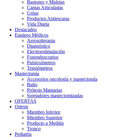
Bastones y Muletas
Camas Articuladas
Grúas
Productos Antiescaras
Vida Diaria
Destacados
Equipos Médicos
Aerosolterapia
Diagnóstico
Electroestimulación
Fonendoscopios
Pulsioxímetros
Tensiómetros
Mastectomía
Accesorios oncología y mastectomía
Baño
Prótesis Mamarias
Sujetadores mastectomizadas
OFERTAS
Ortesis
Miembro Inferior
Miembro Superior
Producto a Medida
Tronco
Pediatría