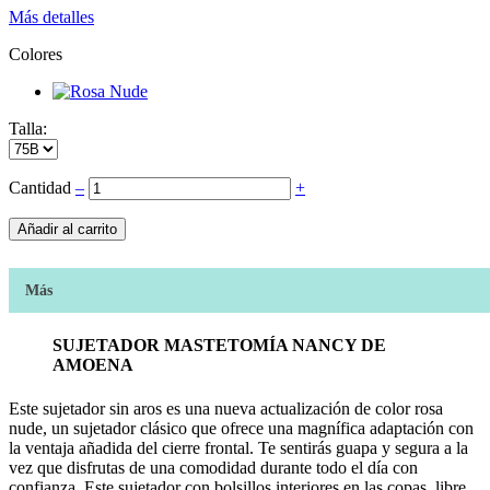
Más detalles
Colores
Talla:
Cantidad
‒
+
Añadir al carrito
Más
SUJETADOR MASTETOMÍA NANCY DE
AMOENA
Este sujetador sin aros es una nueva actualización de color rosa
nude, un sujetador clásico que ofrece una magnífica adaptación con
la ventaja añadida del cierre frontal. Te sentirás guapa y segura a la
vez que disfrutas de una comodidad durante todo el día con
confianza. Este sujetador con bolsillos interiores en las copas, libre