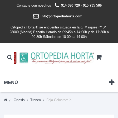
Contacte con nosotros
914 090 720 - 915 735 586
info@ortopediahorta.com
Ortopedia Horta ® se encuentra situada en la c/ Máiquez nº 34,
28009 (Madrid) España Horario de 09:45h a 14:00h y de 17:30h a
20:30h Sábados de 10:00h a 14:00h
MENÚ
Ortesis
Tronco
Faja Colostomía