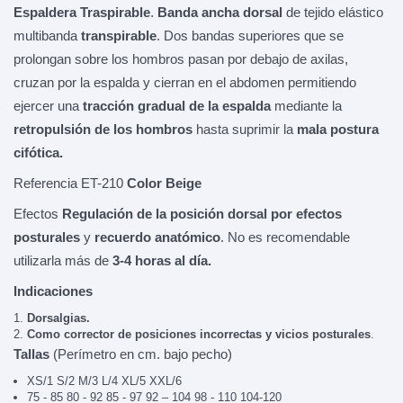
Espaldera Traspirable
.
Banda ancha dorsal
de tejido elástico
multibanda
transpirable
. Dos bandas superiores que se
prolongan sobre los hombros pasan por debajo de axilas,
cruzan por la espalda y cierran en el abdomen permitiendo
ejercer una
tracción gradual de la espalda
mediante la
retropulsión de los hombros
hasta suprimir la
mala postura
cifótica.
Referencia ET-210
Color Beige
Efectos
Regulación de la posición dorsal por efectos
posturales
y
recuerdo anatómico
. No es recomendable
utilizarla más de
3-4 horas al día.
Indicaciones
Dorsalgias.
Como corrector de posiciones incorrectas y vicios posturales
.
Tallas
(Perímetro en cm. bajo pecho)
XS/1
S/2 M/3 L/4 XL/5 XXL/6
75 - 85 80 - 92 85 - 97 92 – 104
98 - 110 104-120