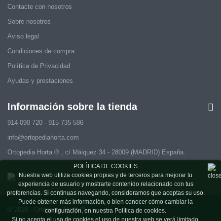
Contacte con nosotros
Sobre nosotros
Aviso legal
Condiciones de compra
Política de Privacidad
Ayudas y prestaciones
Información sobre la tienda
914 090 720 - 915 735 586
info@ortopediahorta.com
Ortopedia Horta ® , c/ Máiquez 34 - 28009 (MADRID) España.
POLÍTICA DE COOKIES
Nuestra web utiliza cookies propias y de terceros para mejorar tu
experiencia de usuario y mostrarte contenido relacionado con tus
preferencias. Si continuas navegando, consideramos que aceptas su uso.
Puede obtener más información, o bien conocer cómo cambiar la
© 2026 - Ortopedia Horta™
configuración, en nuestra Política de cookies.
Si no acepta el uso de cookies el uso de nuestra web se verá limitado.