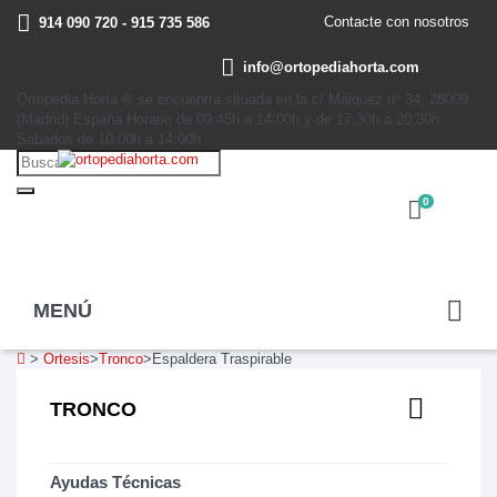
Contacte con nosotros
914 090 720 - 915 735 586
info@ortopediahorta.com
Ortopedia Horta ® se encuentra situada en la c/ Máiquez nº 34, 28009
(Madrid) España Horario de 09:45h a 14:00h y de 17:30h a 20:30h
Sábados de 10:00h a 14:00h
0
MENÚ
>
Ortesis
>
Tronco
>
Espaldera Traspirable
TRONCO
Ayudas Técnicas