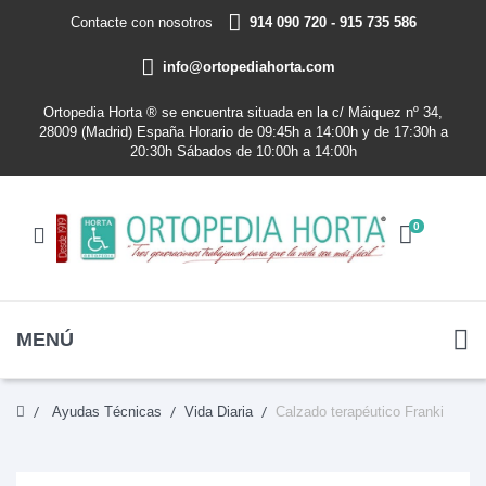
Contacte con nosotros
914 090 720 - 915 735 586
info@ortopediahorta.com
Ortopedia Horta ® se encuentra situada en la c/ Máiquez nº 34,
28009 (Madrid) España Horario de 09:45h a 14:00h y de 17:30h a
20:30h Sábados de 10:00h a 14:00h
0
MENÚ
Ayudas Técnicas
Vida Diaria
Calzado terapéutico Franki