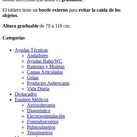
El tablero tiene un
borde externo
para
evitar la caída de los
objetos
.
Altura graduable
de 70 a 110 cm.
Categorías
Ayudas Técnicas
Andadores
Ayudas Baño/WC
Bastones y Muletas
Camas Articuladas
Grúas
Productos Antiescaras
Vida Diaria
Destacados
Equipos Médicos
Aerosolterapia
Diagnóstico
Electroestimulación
Fonendoscopios
Pulsioxímetros
Tensiómetros