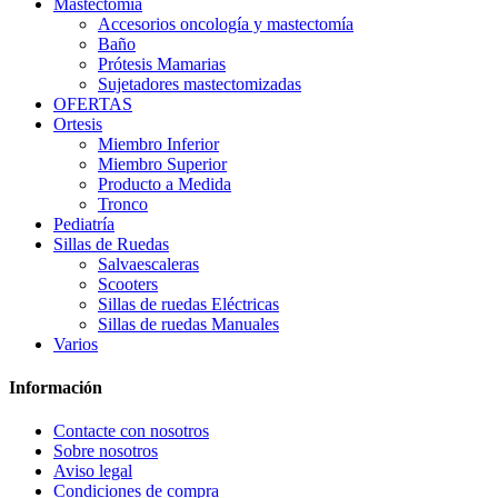
Mastectomía
Accesorios oncología y mastectomía
Baño
Prótesis Mamarias
Sujetadores mastectomizadas
OFERTAS
Ortesis
Miembro Inferior
Miembro Superior
Producto a Medida
Tronco
Pediatría
Sillas de Ruedas
Salvaescaleras
Scooters
Sillas de ruedas Eléctricas
Sillas de ruedas Manuales
Varios
Información
Contacte con nosotros
Sobre nosotros
Aviso legal
Condiciones de compra