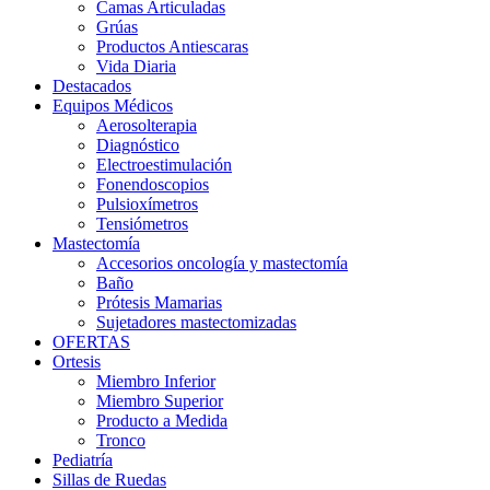
Camas Articuladas
Grúas
Productos Antiescaras
Vida Diaria
Destacados
Equipos Médicos
Aerosolterapia
Diagnóstico
Electroestimulación
Fonendoscopios
Pulsioxímetros
Tensiómetros
Mastectomía
Accesorios oncología y mastectomía
Baño
Prótesis Mamarias
Sujetadores mastectomizadas
OFERTAS
Ortesis
Miembro Inferior
Miembro Superior
Producto a Medida
Tronco
Pediatría
Sillas de Ruedas