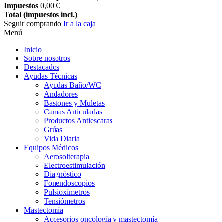
Impuestos
0,00 €
Total (impuestos incl.)
Seguir comprando
Ir a la caja
Menú
Inicio
Sobre nosotros
Destacados
Ayudas Técnicas
Ayudas Baño/WC
Andadores
Bastones y Muletas
Camas Articuladas
Productos Antiescaras
Grúas
Vida Diaria
Equipos Médicos
Aerosolterapia
Electroestimulación
Diagnóstico
Fonendoscopios
Pulsioxímetros
Tensiómetros
Mastectomía
Accesorios oncología y mastectomía