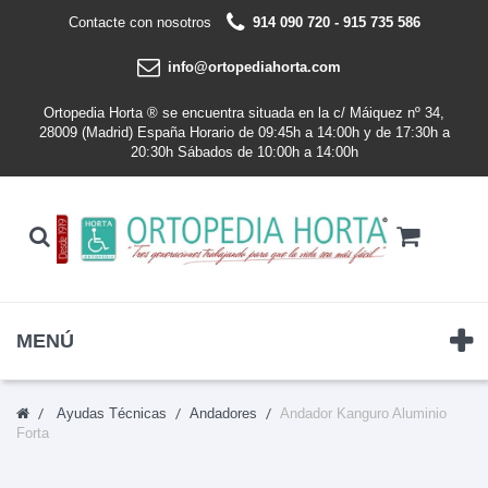
Contacte con nosotros
914 090 720 - 915 735 586
info@ortopediahorta.com
Ortopedia Horta ® se encuentra situada en la c/ Máiquez nº 34,
28009 (Madrid) España Horario de 09:45h a 14:00h y de 17:30h a
20:30h Sábados de 10:00h a 14:00h
MENÚ
Ayudas Técnicas
Andadores
Andador Kanguro Aluminio
Forta