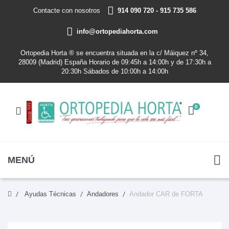
Contacte con nosotros
914 090 720 - 915 735 586
info@ortopediahorta.com
Ortopedia Horta ® se encuentra situada en la c/ Máiquez nº 34,
28009 (Madrid) España Horario de 09:45h a 14:00h y de 17:30h a
20:30h Sábados de 10:00h a 14:00h
0
MENÚ
Ayudas Técnicas
Andadores
Andador CAR de FORTA