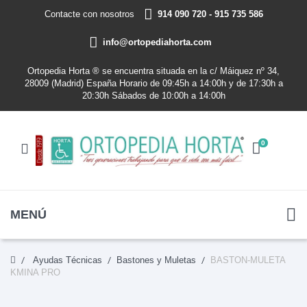
Contacte con nosotros
914 090 720 - 915 735 586
info@ortopediahorta.com
Ortopedia Horta ® se encuentra situada en la c/ Máiquez nº 34,
28009 (Madrid) España Horario de 09:45h a 14:00h y de 17:30h a
20:30h Sábados de 10:00h a 14:00h
0
MENÚ
Ayudas Técnicas
Bastones y Muletas
BASTON-MULETA
KMINA PRO