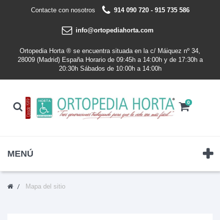
Contacte con nosotros
914 090 720 - 915 735 586
info@ortopediahorta.com
Ortopedia Horta ® se encuentra situada en la c/ Máiquez nº 34,
28009 (Madrid) España Horario de 09:45h a 14:00h y de 17:30h a
20:30h Sábados de 10:00h a 14:00h
0
MENÚ
Mapa del sitio