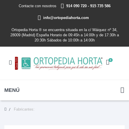
Contacte con nosotros
914 090 720 - 915 735 586
info@ortopediahorta.com
Ortopedia Horta ® se encuentra situada en la c/ Máiquez nº 34,
28009 (Madrid) España Horario de 09:45h a 14:00h y de 17:30h a
20:30h Sábados de 10:00h a 14:00h
0
MENÚ
Fabricantes: