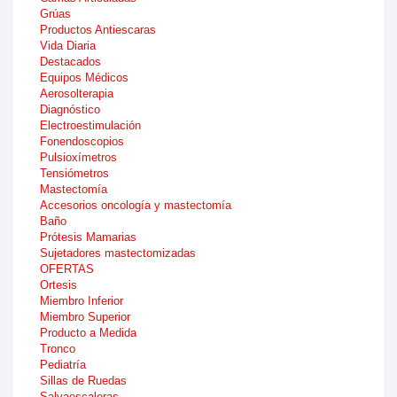
Grúas
Productos Antiescaras
Vida Diaria
Destacados
Equipos Médicos
Aerosolterapia
Diagnóstico
Electroestimulación
Fonendoscopios
Pulsioxímetros
Tensiómetros
Mastectomía
Accesorios oncología y mastectomía
Baño
Prótesis Mamarias
Sujetadores mastectomizadas
OFERTAS
Ortesis
Miembro Inferior
Miembro Superior
Producto a Medida
Tronco
Pediatría
Sillas de Ruedas
Salvaescaleras