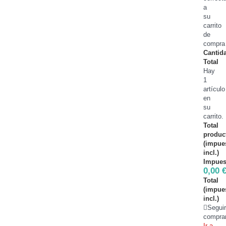
a
su
carrito
de
compra
Cantid
Total
Hay
1
artículo
en
su
carrito.
Total
produc
(impue
incl.)
Impues
0,00 
Total
(impue
incl.)
Segui
compra
Ir a