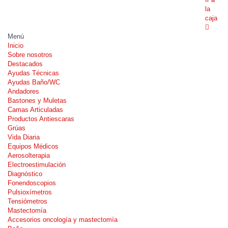
la
caja
Menú
Inicio
Sobre nosotros
Destacados
Ayudas Técnicas
Ayudas Baño/WC
Andadores
Bastones y Muletas
Camas Articuladas
Productos Antiescaras
Grúas
Vida Diaria
Equipos Médicos
Aerosolterapia
Electroestimulación
Diagnóstico
Fonendoscopios
Pulsioxímetros
Tensiómetros
Mastectomía
Accesorios oncología y mastectomía