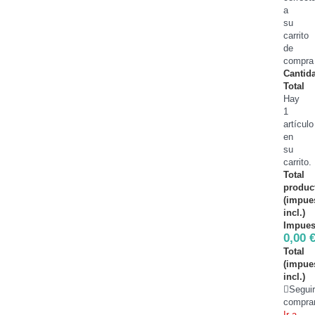
a
su
carrito
de
compra
Cantid
Total
Hay
1
artículo
en
su
carrito.
Total
produc
(impue
incl.)
Impues
0,00 
Total
(impue
incl.)
Segui
compra
Ir a