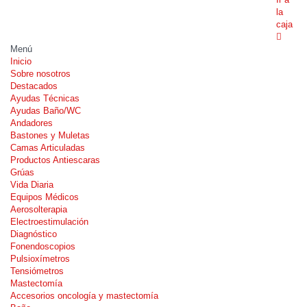
la
caja
Menú
Inicio
Sobre nosotros
Destacados
Ayudas Técnicas
Ayudas Baño/WC
Andadores
Bastones y Muletas
Camas Articuladas
Productos Antiescaras
Grúas
Vida Diaria
Equipos Médicos
Aerosolterapia
Electroestimulación
Diagnóstico
Fonendoscopios
Pulsioxímetros
Tensiómetros
Mastectomía
Accesorios oncología y mastectomía