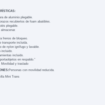
RÍSTICAS:
ura de aluminio plegable.
razos recubiertos de foam abatibles.
iés plegable.
e almacenar.
ra frenos de bloqueo.
 transporte incluida.
o de nylon ignífugo y lavable.
 incluido.
amientas incluido.
 portaobjetos en respaldo.”
:
Movilidad y traslado
ONES:
Personas con movilidad reducida.