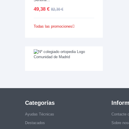
49,38 €
82,30 €
Todas las promociones
Categorías
Infor
Ayudas Técnicas
Contacte 
Destacados
Sobre nos