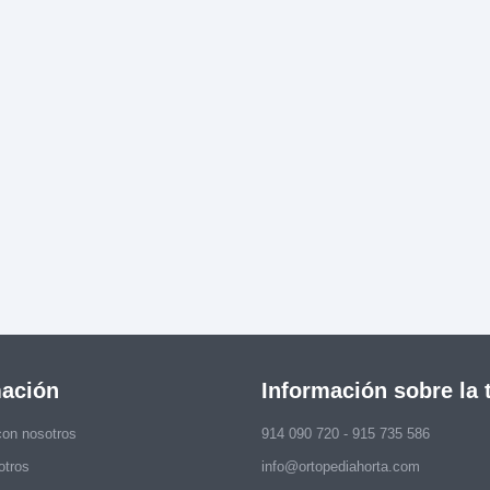
mación
Información sobre la 
con nosotros
914 090 720 - 915 735 586
otros
info@ortopediahorta.com