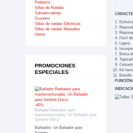
Pediatría
Sillas de Ruedas
Salvaescaleras
CARACTE
Scooters
Estruct
Sillas de ruedas Eléctricas
Reposab
Sillas de ruedas Manuales
Reposap
Varios
Fácil d
Ligera.
Incorpo
Bolsa de
Tapizad
Cinturón
PROMOCIONES
Kit herr
ESPECIALES
Bolsillo
FUNCIÓN
INDICACI
-40%
Bañador Barbados para
mastectomizadas. Un Bañador para
Sentirte Única
Barbados: Un Bañador para
Sentirte...