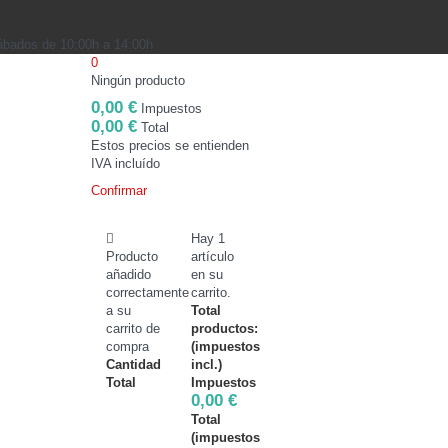
Sábados de 10:00h a 14:00h
0
Ningún producto
0,00 €
Impuestos
0,00 €
Total
Estos precios se entienden
IVA incluído
Confirmar
Hay 1
Producto
artículo
añadido
en su
correctamente
carrito.
a su
Total
carrito de
productos:
compra
(impuestos
Cantidad
incl.)
Total
Impuestos
0,00 €
Total
(impuestos