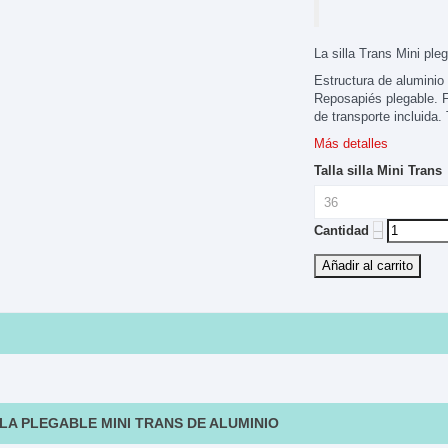
La silla Trans Mini ple
Estructura de aluminio
Reposapiés plegable. F
de transporte incluida.
Más detalles
Talla silla Mini Trans
‒
Cantidad
Añadir al carrito
LLA PLEGABLE MINI TRANS DE ALUMINIO