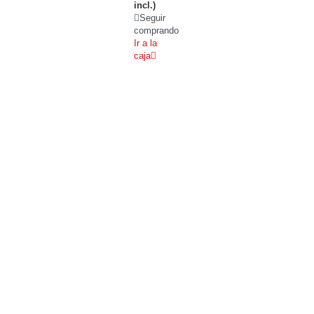
incl.)
Seguir
comprando
Ir a la
caja