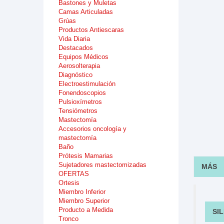
Bastones y Muletas
Camas Articuladas
Grúas
Productos Antiescaras
Vida Diaria
Destacados
Equipos Médicos
Aerosolterapia
Diagnóstico
Electroestimulación
Fonendoscopios
Pulsioxímetros
Tensiómetros
Mastectomía
Accesorios oncología y
mastectomía
Baño
Prótesis Mamarias
Sujetadores mastectomizadas
MÁS
OFERTAS
Ortesis
Miembro Inferior
Miembro Superior
Producto a Medida
SI
Tronco