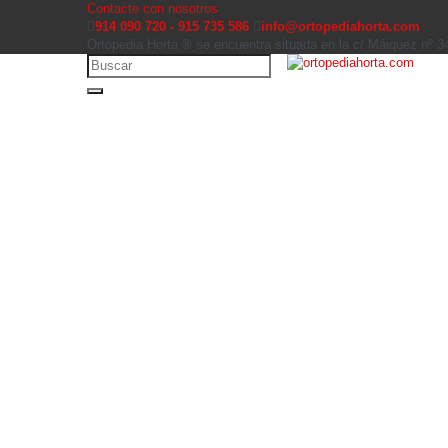
Contacte con nosotros
914 090 720 - 915 735 586
info@ortopediahorta.com
Ortopedia Horta ® se encuentra situada en la c/ Máiquez nº 