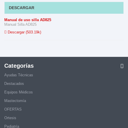
DESCARGAR
Manual de uso silla AD825
Manual Silla AD825
Descargar (503.19k)
Categorías
Ayudas Técnicas
Destacados
Equipos Médicos
Mastectomía
OFERTAS
Ortesis
Pediatría