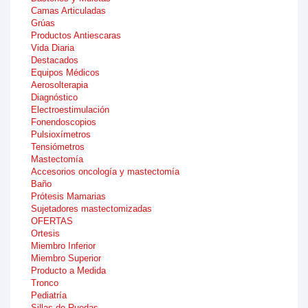
Camas Articuladas
Grúas
Productos Antiescaras
Vida Diaria
Destacados
Equipos Médicos
Aerosolterapia
Diagnóstico
Electroestimulación
Fonendoscopios
Pulsioxímetros
Tensiómetros
Mastectomía
Accesorios oncología y mastectomía
Baño
Prótesis Mamarias
Sujetadores mastectomizadas
OFERTAS
Ortesis
Miembro Inferior
Miembro Superior
Producto a Medida
Tronco
Pediatría
Sillas de Ruedas