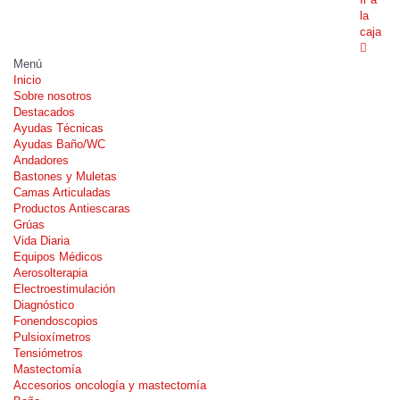
la
caja
Menú
Inicio
Sobre nosotros
Destacados
Ayudas Técnicas
Ayudas Baño/WC
Andadores
Bastones y Muletas
Camas Articuladas
Productos Antiescaras
Grúas
Vida Diaria
Equipos Médicos
Aerosolterapia
Electroestimulación
Diagnóstico
Fonendoscopios
Pulsioxímetros
Tensiómetros
Mastectomía
Accesorios oncología y mastectomía