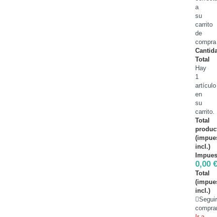
a
su
carrito
de
compra
Cantid
Total
Hay
1
artículo
en
su
carrito.
Total
produc
(impue
incl.)
Impues
0,00 
Total
(impue
incl.)
Segui
compra
Ir a