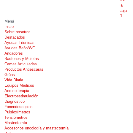
la
caja
Menú
Inicio
Sobre nosotros
Destacados
Ayudas Técnicas
Ayudas Baño/WC
Andadores
Bastones y Muletas
Camas Articuladas
Productos Antiescaras
Grúas
Vida Diaria
Equipos Médicos
Aerosolterapia
Electroestimulación
Diagnóstico
Fonendoscopios
Pulsioxímetros
Tensiómetros
Mastectomía
Accesorios oncología y mastectomía