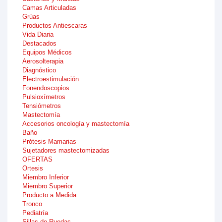
Camas Articuladas
Grúas
Productos Antiescaras
Vida Diaria
Destacados
Equipos Médicos
Aerosolterapia
Diagnóstico
Electroestimulación
Fonendoscopios
Pulsioxímetros
Tensiómetros
Mastectomía
Accesorios oncología y mastectomía
Baño
Prótesis Mamarias
Sujetadores mastectomizadas
OFERTAS
Ortesis
Miembro Inferior
Miembro Superior
Producto a Medida
Tronco
Pediatría
Sillas de Ruedas