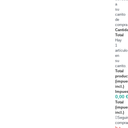
a
su
carrito
de
compra
Cantid
Total
Hay
1
artículo
en
su
carrito.
Total
produc
(impue
incl.)
Impues
0,00 
Total
(impue
incl.)
Segui
compra
Ir a