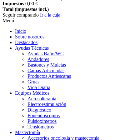
Impuestos
0,00 €
Total (impuestos incl.)
Seguir comprando
Ir a la caja
Menú
Inicio
Sobre nosotros
Destacados
Ayudas Técnicas
Ayudas Baño/WC
Andadores
Bastones y Muletas
Camas Articuladas
Productos Antiescaras
Grúas
Vida Diaria
Equipos Médicos
Aerosolterapia
Electroestimulación
Diagnóstico
Fonendoscopios
Pulsioxímetros
Tensiómetros
Mastectomía
Accesorios oncología y mastectomía