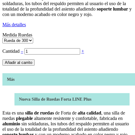
soldaduras, los tubos del respaldo permiten al usuario el uso de la
totalidad de la profundidad del asiento añadiendo
soporte lumbar
y
con un moderno acabado en color negro y rojo.
Más detalles
Medida Ruedas
Cantidad
‒
+
Añadir al carrito
Más
Nueva Silla de Ruedas Forta LINE Plus
Esta es una
silla de ruedas
de Forta de
alta calidad
, una silla de
ruedas
plegable
altamente resistente y confortable, fabricada en
aluminio
sin soldaduras, los tubos del respaldo permiten al usuario
el uso de la totalidad de la profundidad del asiento añadiendo
soporte lumbar
y con un moderno acabado en color negro y rojo.