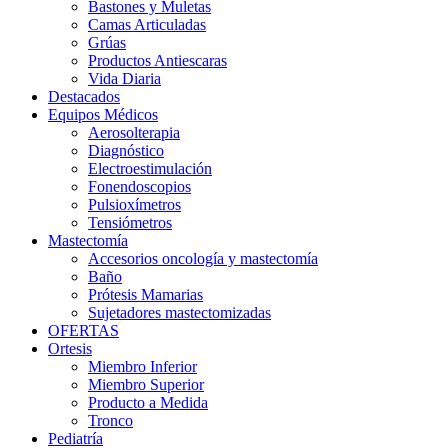
Bastones y Muletas
Camas Articuladas
Grúas
Productos Antiescaras
Vida Diaria
Destacados
Equipos Médicos
Aerosolterapia
Diagnóstico
Electroestimulación
Fonendoscopios
Pulsioxímetros
Tensiómetros
Mastectomía
Accesorios oncología y mastectomía
Baño
Prótesis Mamarias
Sujetadores mastectomizadas
OFERTAS
Ortesis
Miembro Inferior
Miembro Superior
Producto a Medida
Tronco
Pediatría