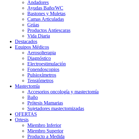
Andadores
Ayudas Baño/WC
Bastones y Muletas
Camas Articuladas
Grúas
Productos Antiescaras
Vida Diaria
Destacados
Equipos Médicos
Aerosolterapia
Diagnóstico
Electroestimulación
Fonendoscopios
Pulsioxímetros
Tensiómetros
Mastectomía
Accesorios oncología y mastectomía
Baño
Prótesis Mamarias
Sujetadores mastectomizadas
OFERTAS
Ortesis
Miembro Inferior
Miembro Superior
Producto a Medida