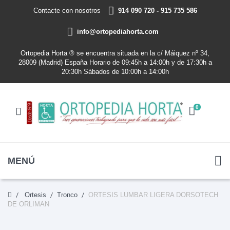
Contacte con nosotros
914 090 720 - 915 735 586
info@ortopediahorta.com
Ortopedia Horta ® se encuentra situada en la c/ Máiquez nº 34,
28009 (Madrid) España Horario de 09:45h a 14:00h y de 17:30h a
20:30h Sábados de 10:00h a 14:00h
0
MENÚ
Ortesis
Tronco
ORTESIS LUMBAR LIGERA DORSOTECH
DE ORLIMAN